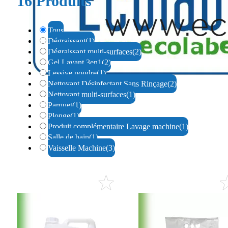
16
Produits
Tous
Dégraissant
(1)
Dégraissant multi-surfaces
(2)
Gel Lavant 3en1
(2)
Lessive poudre
(1)
Nettoyant Désinfectant Sans Rinçage
(2)
Nettoyant multi-surfaces
(1)
Parquet
(1)
Plonge
(1)
Produit complémentaire Lavage machine
(1)
Salle de bain
(1)
Vaisselle Machine
(3)