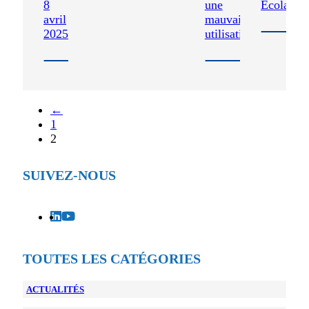
8
une
Ecolabel
avril
mauvaise
2025
utilisation,
←
1
2
SUIVEZ-NOUS
TOUTES LES CATÉGORIES
ACTUALITÉS