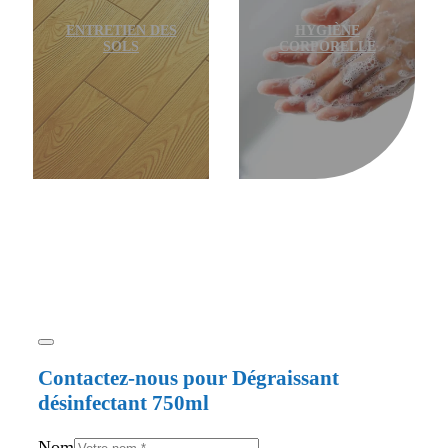
ENTRETIEN DES
HYGIÈNE
SOLS
CORPORELLE
Contactez-nous pour Dégraissant
désinfectant 750ml
Nom