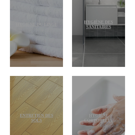
HYGIÈNE DES
HYGIÈNE DU LINGE
SANITAIRES
ENTRETIEN DES
HYGIÈNE
SOLS
CORPORELLE